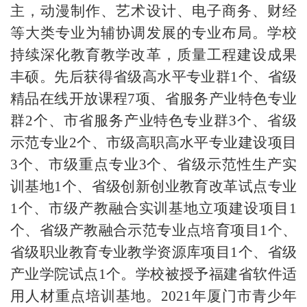
主，动漫制作、艺术设计、电子商务、财经
等大类专业为辅协调发展的专业布局。学校
持续深化教育教学改革，质量工程建设成果
丰硕。先后获得省级高水平专业群
1
个、省级
精品在线开放课程
7
项、省服务产业特色专业
群
2
个、市省服务产业特色专业群
3
个、省级
示范专业
2
个、市级高职高水平专业建设项目
3
个、市级重点专业
3
个、省级示范性生产实
训基地
1
个、省级创新创业教育改革试点专业
1
个、市级产教融合实训基地立项建设项目
1
个、省级产教融合示范专业点培育项目
1
个、
省级职业教育专业教学资源库项目
1
个、省级
产业学院试点
1
个。学校被授予福建省软件适
用人材重点培训基地。
2021
年厦门市青少年