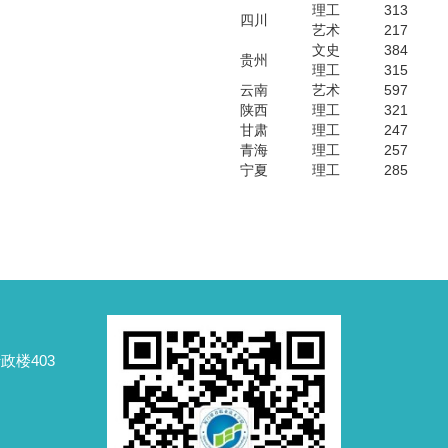
理工
313
四川
艺术
217
文史
384
贵州
理工
315
云南
艺术
597
陕西
理工
321
甘肃
理工
247
青海
理工
257
宁夏
理工
285
政楼403